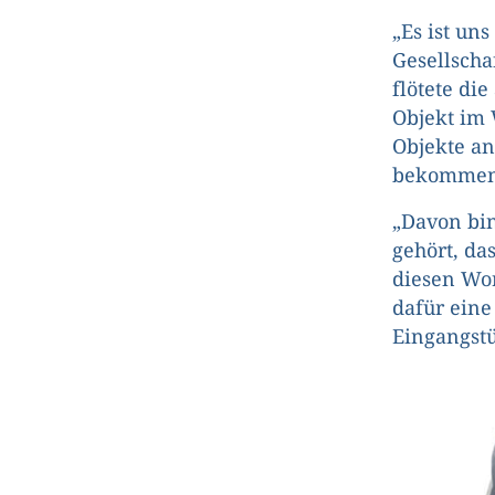
„Es ist un
Gesellscha
flötete di
Objekt im 
Objekte an
bekommen
„Davon bin
gehört, da
diesen Wor
dafür eine
Eingangstü