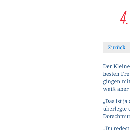
4
Zurück
Der Kleine
besten Fre
gingen mit
weiß aber 
„Das ist ja
überlegte 
Dorschmun
„Du redest