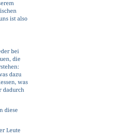
nserem
fischen
ns ist also
der bei
uen, die
rstehen:
was dazu
dessen, was
er dadurch
n diese
er Leute