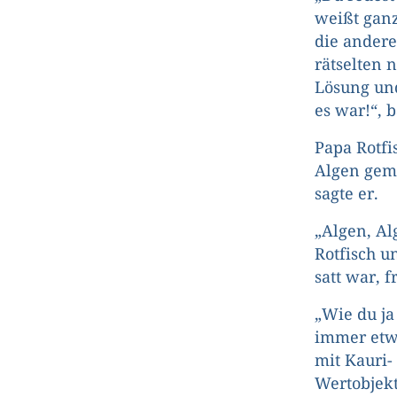
weißt ganz
die andere
rätselten 
Lösung und
es war!“, 
Papa Rotfi
Algen gema
sagte er.
„Algen, Alg
Rotfisch u
satt war, 
„Wie du ja
immer etwa
mit Kauri
Wertobjekt