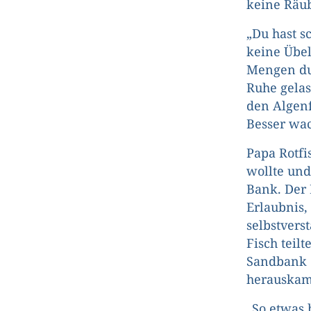
keine Räub
„Du hast s
keine Übelt
Mengen dur
Ruhe gelas
den Algen
Besser wa
Papa Rotfi
wollte und
Bank. Der 
Erlaubnis,
selbstvers
Fisch teil
Sandbank e
herauskam
„So etwas b