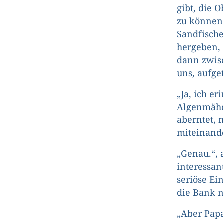
gibt, die 
zu können,
Sandfische
hergeben, 
dann zwisc
uns, aufget
„Ja, ich e
Algenmähdr
aberntet, 
miteinande
„Genau.“, 
interessan
seriöse Ei
die Bank n
„Aber Papa