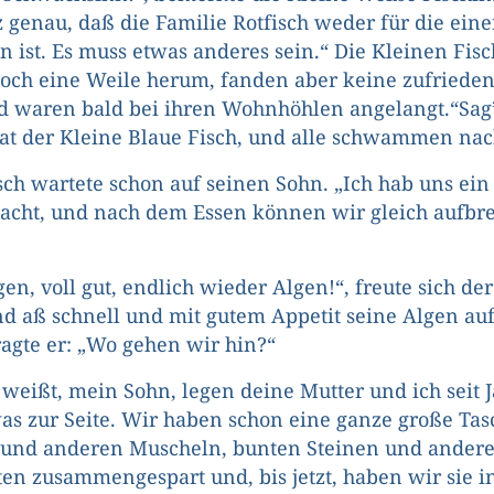
 genau, daß die Familie Rotfisch weder für die eine
n ist. Es muss etwas anderes sein.“ Die Kleinen Fis
noch eine Weile herum, fanden aber keine zufrieden
 waren bald bei ihren Wohnhöhlen angelangt.“Sag’
bat der Kleine Blaue Fisch, und alle schwammen na
sch wartete schon auf seinen Sohn. „Ich hab uns ein
cht, und nach dem Essen können wir gleich aufbre
en, voll gut, endlich wieder Algen!“, freute sich de
nd aß schnell und mit gutem Appetit seine Algen auf.
fragte er: „Wo gehen wir hin?“
 weißt, mein Sohn, legen deine Mutter und ich seit 
s zur Seite. Wir haben schon eine ganze große Tasc
- und anderen Muscheln, bunten Steinen und ander
en zusammengespart und, bis jetzt, haben wir sie i