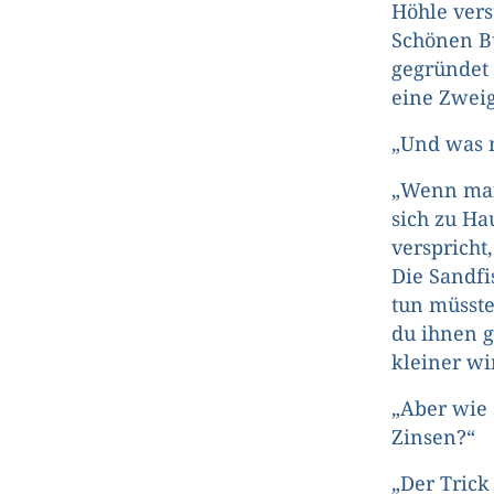
Höhle vers
Schönen Bu
gegründet 
eine Zweig
„Und was m
„Wenn man,
sich zu Ha
verspricht,
Die Sandfi
tun müsste
du ihnen g
kleiner wi
„Aber wie 
Zinsen?“
„Der Trick