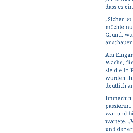
dass es ei
„Sicher ist
möchte nur 
Grund, war
anschauen
Am Eingang
Wache, die
sie die in
wurden ihr
deutlich a
Immerhin l
passieren.
war und h
wartete. „W
und der erk