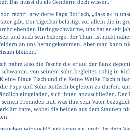
er. Das musst du als Gendarm doch wissen.“
chon recht“, erwiderte Papa Rotfisch, „dass es in un
äter gibt. Der Tigerhai belästigt vor allem die in g
chziehenden Heringsschwärme, uns hat er seit Jah
sen und auch sein Scherge, der Thun, ist nicht näher
feldern an uns herangekommen. Aber man kann nie
chsam bleiben.“
sch nahm also die Tasche die er auf der Bank depon
 schwamm, von seinem Sohn begleitet, ruhig in Ric
Kleine Blaue Fisch und die Keine Weiße Fischin ba
 die Papa und Sohn Rotfisch begleiten zu dürfen, u
tändlich eingeladen, sich ihnen anzuschließen. Der 
te seinen Freunden mit, was ihm sein Vater bezüglic
rklärt hatte, wobei die beiden aus dem Staunen ni
en.
rauchen wir auch!“, erklärten sie, und: „Ist dein Vat