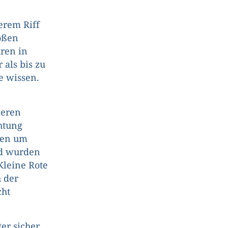
serem Riff
roßen
ren in
 als bis zu
 wissen.
ieren
htung
ten um
nd wurden
Kleine Rote
h der
cht
er sicher,