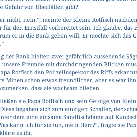
ne Gefahr von Überfällen gibt?“
 er nicht, nein.“, meinte der Kleine Rotfisch nachden
für den Ernstfall vorbereitet sein. Ich glaube, das i
um er in die Bank gehen will. Er möchte sich das 
.“
 der Bank hielten zwei gefährlich aussehende Säg
 unsere Freunde mit durchdringenden Blicken must
 Papa Rotfisch den Polizeiinspektor des Riffs erkannt
e Minen schon etwas freundlicher, aber es war ih
nzumerken, dass sie wachsam blieben.
ießen sie Papa Rotfisch und sein Gefolge von Klei
 Diese begaben sich zum einzigen Schalter, der scho
inter dem eine einsame Sandfischdame auf Kundsch
as kann ich für sie tun, mein Herr?“, fragte sie Pap
lärte es ihr.