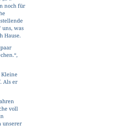
n noch für
che
stellende
 uns, was
ch Hause.
 paar
chen.“,
r Kleine
 Als er
Jahren
he voll
en
n unserer