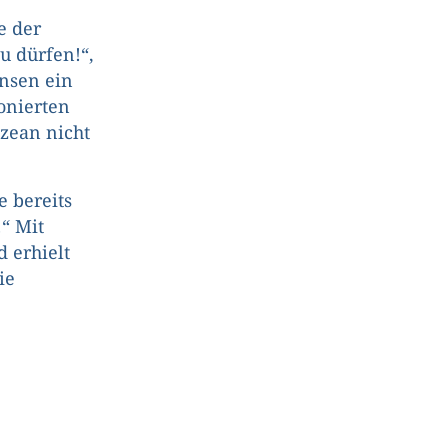
e der
u dürfen!“,
insen ein
onierten
zean nicht
e bereits
!“ Mit
 erhielt
ie