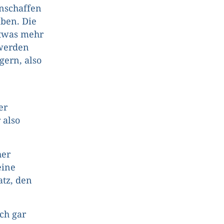
anschaffen
aben. Die
etwas mehr
 werden
gern, also
er
 also
her
eine
atz, den
ch gar