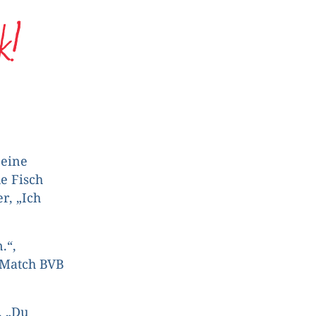
k!
Seine
e Fisch
r, „Ich
.“,
m Match BVB
. „Du